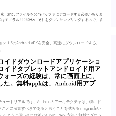
 私のアプリでは、私はmp3ファイルをpcmバッファにデコードする必要がありま
はモノラル22050Hzにそれをダウンサンプリングするので、多
ージョン 1.5のAndroid APKを安全、高速にダウンロードする。
る。
用のドロイドダウンロードアプリケーショ
ロイドタブレットアンドロイド用ア
ウォーズの経験は、常に画面上に、
無料appkは、Android用アプ
のチュートリアルでは、Androidのアーキテクチャは、特にド
とに留意すべきであると言うことを試みるimagine.Înい
ように傾いそれは彼がsunet.Eraを 方法：無料でダウン