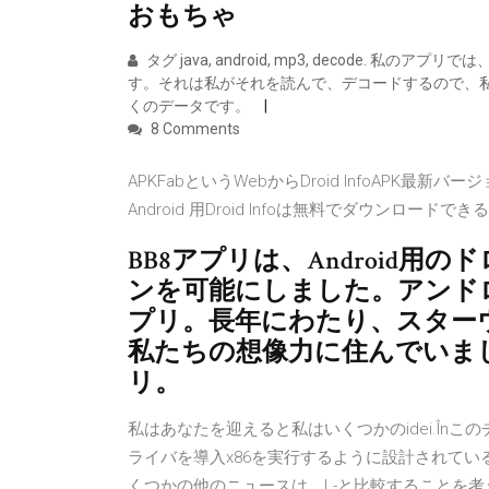
おもちゃ
タグ java, android, mp3, decode.
す。それは私がそれを読んで、デコードするので、私
くのデータです。
8 Comments
APKFabというWebからDroid InfoAPK最新バ
Android 用Droid Infoは無料でダウンロードでき
BB8アプリは、Android
ンを可能にしました。アンド
プリ。長年にわたり、スター
私たちの想像力に住んでいました。
リ。
私はあなたを迎えると私はいくつかのidei.Înこ
ライバを導入x86を実行するように設計されているこ
くつかの他のニュースは、L-と比較することを考える