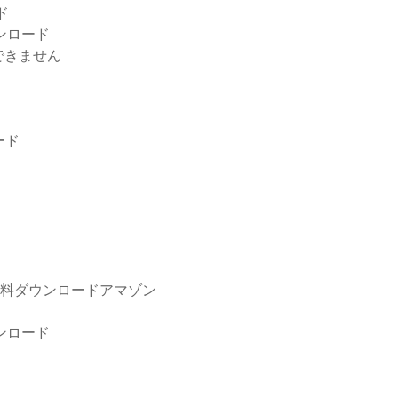
ド
ンロード
できません
ード
m無料ダウンロードアマゾン
ンロード