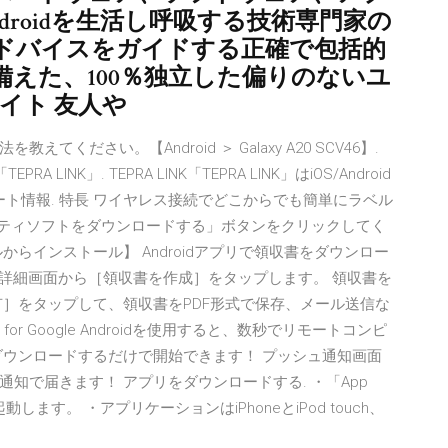
roidを生活し呼吸する技術専門家の
ドバイスをガイドする正確で包括的
えた、100％独立した偏りのないユ
サイト 友人や
ださい。【Android ＞ Galaxy A20 SCV46】.
PRA LINK」. TEPRA LINK「TEPRA LINK」はiOS/Android
ポート情報. 特長 ワイヤレス接続でどこからでも簡単にラベル
リティソフトをダウンロードする」ボタンをクリックしてく
らインストール】 Androidアプリで領収書をダウンロー
86. 請求書詳細画面から［領収書を作成］をタップします。 領収書を
有］をタップして、領収書をPDF形式で保存、メール送信な
trol for Google Androidを使用すると、数秒でリモートコンピ
ダウンロードするだけで開始できます！ プッシュ通知画面
知で届きます！ アプリをダウンロードする. ・「App
動します。 ・アプリケーションはiPhoneとiPod touch、