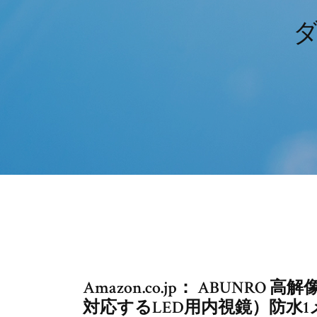
ダ
Amazon.co.jp： ABUNR
対応するLED用内視鏡）防水1