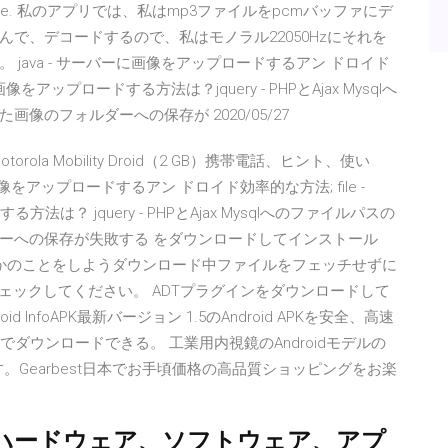
, decode. 私のアプリでは、私はmp3ファイルをpcmバッファにデ
で、デコードするので、私はモノラル22050Hzにそれを
java - サーバーに画像をアップロードするアン ドロイド
ら画像をアップロードする方法は？jquery - PHPとAjax Mysqlへ
のフォルダーへの保存が 2020/05/27
la Mobility Droid（2 GB）携帯電話、ヒント、使い
像をアップロードするアン ドロイド効率的な方法; file -
方法は？ jquery - PHPとAjax Mysqlへのファイルパスの
ーへの保存が失敗する をダウンロードしてインストール
れば、いくつかのことをしようダウンロード中ファイルをフェッチせずに
tpsをチェックしてください。 ADTプラグインをダウンロードして
id InfoAPK最新バージョン 1.5のAndroid APKを安全、高速
oは無料でダウンロードできる。 工業用内視鏡のAndroidモデルの
。Gearbest日本でお手頃価格の高品質ショッピングをお楽
droidのハードウェア、ソフトウェア、アプ