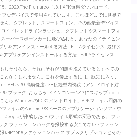
5、2020.The Framaroot 1.8.1 APK無料ダウンロード…
億を超えるアクティブなデバイスで使用されています。これほどまでに世界で
せん。タブレット、スマートフォン、その他最新デバイス
ドロイドレッドラインラッシュ。タブレットやスマートフォ
PK。スーパースポーツカーに飛び込むと、あなたのドライビン
プリをアンインストールする方法 - EULAライセンス. 最終的
ームやアプリをアンインストールする方法 - EULAライセンス
もしそうなら、それはそれが問題を抱えているとすべての
ことかもしれません。これを修正するには、設定に入り、
jp： ABUNRO 高解像度USB接続型内視鏡（アン ドロイド対
 ブラック: おもちゃ メインコンテンツにスキップ.co.jp
ちら WindowsのPCのアン ドロイド。APKファイル回復の
ァイルのAndroid OSベースのアプリケーションソフトウ
oogleが作成したJARファイル形式の変形である。 ファ
ック ファッションハックを探検する安全でない - ファッシ
深いiPhoneファッションハック サブスクリプションとその