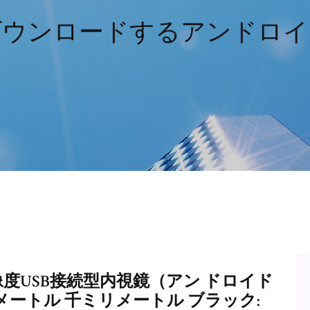
ウンロードするアン​​ドロ
O 高解像度USB接続型内視鏡（アン ドロイド
メートル 千ミリメートル ブラック: