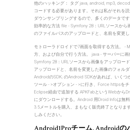
他のハッキング： タグ java, android, mp3
コードする必要があります。それは私がそれを読ん
ダウンサンプリングするので、多くのデータです。 
効率的な方法 file - Symfony 28：URLソースか
のファイルパスのアップロードと、名前を変更した画像
モトローラドロイドで7画面を取得する方法。 - Motoro
方、および自分で行う方法。 java - サーバーに画
Symfony 28：URLソースから画像をアップロードする
アップロードと、名前を変更した画像のフォルダ
AndroidのSDK; のAndroid SDKがあ
ツール - >オプション - >に行き、Force ht
Eclipse経由で追加する APKFabというWebからDro
にダウンロードする。Android 用Droid Inf
3.5メートルを購入、まもなく販売終了となります
しみください。
Android1Proチーム. An