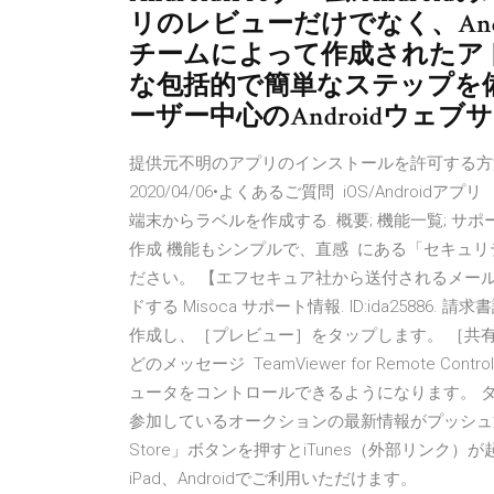
リのレビューだけでなく、And
チームによって作成されたア
な包括的で簡単なステップを備
ーザー中心のAndroidウェブ
提供元不明のアプリのインストールを許可する方法を教えてく
2020/04/06•よくあるご質問 iOS/Androidアプリ 「TE
端末からラベルを作成する. 概要; 機能一覧; サ
作成 機能もシンプルで、直感 にある「セキュ
ださい。 【エフセキュア社から送付されるメールか
ドする Misoca サポート情報. ID:ida258
作成し、［プレビュー］をタップします。 ［共
どのメッセージ TeamViewer for Remote Con
ュータをコントロールできるようになります。 
参加しているオークションの最新情報がプッシュ通
Store」ボタンを押すとiTunes（外部リンク）が起
iPad、Androidでご利用いただけます。