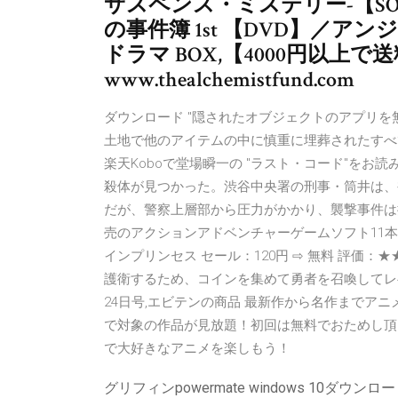
サスペンス・ミステリー-【S
の事件簿 1st 【DVD】／ア
ドラマ BOX,【4000円以上で送
www.thealchemistfund.com
ダウンロード "隠されたオブジェクトのアプリを
土地で他のアイテムの中に慎重に埋葬されたすべ
楽天Koboで堂場瞬一の "ラスト・コード"をお
殺体が見つかった。渋谷中央署の刑事・筒井は、
だが、警察上層部から圧力がかかり、襲撃事件は揉
売のアクションアドベンチャーゲームソフト11本を
インプリンセス セール：120円 ⇨ 無料 評価：
護衛するため、コインを集めて勇者を召喚してレベ
24日号,エビテンの商品 最新作から名作までアニメ
で対象の作品が見放題！初回は無料でおためし頂
で大好きなアニメを楽しもう！
グリフィンpowermate windows 10ダウンロ