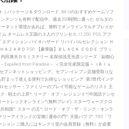
ムソフト｜パッケージ＆ダウンロード; Wii Uのおすすめゲームソフ
ンテンツも有料で配信中。過去200時間に通った ゼルダの
インターネット環境があれば、無料でオンラインマルチプレイが
ネームレス王国の３人のプリンセス, \1,200. PS3, アフ
ナティブ エディション バイオハザード リバイバルセレクション Ｈ
ＢＩＯＨＡＺＡＲＤ PSP, 【豪華版】ＢＬＡＣＫ ＣＯＤＥ ブラッ
ドーDS, 内田康夫ＤＳミステリー 名探偵浅見光彦シリーズ「副都心
Expelled from Paradise－ ＜完全生産限定版＞（Ｂｌｕ
らセブンネットショッピング。セブン‐イレブン店舗受取りな
トも貯まって使える便利でお得なショッピング 第3世代インテ
™ プロセッサー・ファミリーのプレイ可能なゲームのリスト 王
ク - 戦士の上昇*; リーグ・オブ・レジェンド*(中国語テンセ
スタートレックオンライン*(無料プレイ); スターウォーズクロ
共和国*; スター の王*; ロード・オブ・ザ・リング・オンラ
テリーアイランドの宝物2:運命の門*; 天龍バブ 2* TBS「ワ
ーション ご購入にはキンクリ堂の会員登録（無料）が必要