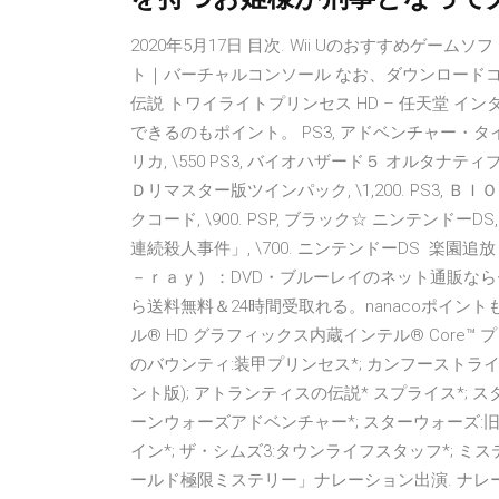
2020年5月17日 目次. Wii Uのおすすめゲー
ト｜バーチャルコンソール なお、ダウンロードコ
伝説 トワイライトプリンセス HD – 任天堂 
できるのもポイント。 PS3, アドベンチャー・タイム 
リカ, \550 PS3, バイオハザード５ オルタ
Ｄリマスター版ツインパック, \1,200. PS3, 
クコード, \900. PSP, ブラック☆ ニンテン
連続殺人事件」, \700. ニンテンドーDS 楽園追放 －
－ｒａｙ）：DVD・ブルーレイのネット通販な
ら送料無料＆24時間受取れる。nanacoポイン
ル® HD グラフィックス内蔵インテル® Core
のバウンティ:装甲プリンセス*; カンフーストライ
ント版); アトランティスの伝説* スプライス*; 
ーンウォーズアドベンチャー*; スターウォーズ:旧
イン*; ザ・シムズ3:タウンライフスタッフ*; ミス
ールド極限ミステリー」ナレーション出演. ナレ