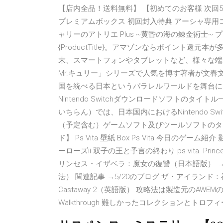
【店内全品！送料無料】 【初めてのお客様 次回5％
プレミアムボックス 初回封入特典 アーシャ専用コスチ
ャリーのアトリエ Plus ~黄昏の海の錬金術士~ 
{ProductTitle}。アマゾンならポイント還元本
末、スマートフォンやタブレットなど、様々な端
Mr.キュリー」シリーズで人気を博す著者が文春
国を統べる日本というパラレルワールドを舞台に
Nintendo Switchダウンロードソフトの
いちらん）では、日本国内におけるNintendo 
（予定含む）ゲームソフト及びツールソフトのタ
ド】 Ps Vita 壁紙 Box Ps Vita 今日の
ーローズii 双子の王と予言の終わり ps vita. Princess
リンセス・イザベラ：魔女の復讐（日本語版） →Princess Is
法） 関連記事 →5/20のブログ ザ・アイランド：神
Castaway 2（英語版） 攻略法は製造元のAWEMのサイト
Walkthrough 難しかったコレクションとト