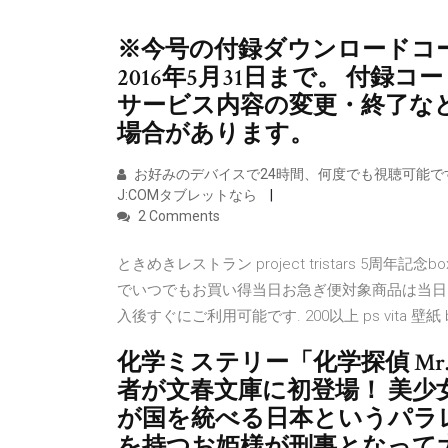
※今号の付録ダウンロードコ
2016年5月31日まで。 付
サービス内容の変更・終了な
場合があります。
お好みのデバイスで24時間、何度でも視聴可能です。 
J:COMタブレットなら
2 Comments
ときめきレストラン project tristars 5周年記念
でいつでもお買い得当日お急ぎ便対象商品は当日
入後すぐにご利用可能です. 200以上 ps vita 壁紙 
化学ミステリー「化学探偵 M
者が文春文庫に初登場！ 美少
が国を統べる日本というパラ
を持つお姫様が刑事となって