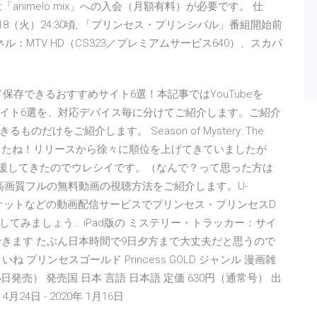
nimelo mix」への入会（月額有料）が必要です。 仕
8（火）24:30頃, 「プリンセス・プリンシパル」番組開始前
ンネル：MTV HD（CS323／プレミアムサービス640）、スカパ
ンロード保存できるおすすめサイト6選！本記事ではYouTubeを
サイト6選を、対応デバイス毎に分けてご紹介します。ご紹介
けをご紹介します。 Season of Mystery: The
1位まで来ましたね！リリースから徐々に順位を上げてきていましたが
応援してきたのでウレシイです。（なんで？って思った方は
の高画質フルの無料動画の視聴方法をご紹介します。U-
ビデオマーケットなどの動画配信サービスでプリンセス・プリンセスD
てみましょう… iPad版の ミステリー・トラッカー：サイ
トできます たぶん日本時間で9日夕方まで大丈夫だと思うので
プリンセスゴールド Princess GOLD ジャンル 漫画雑
日発売） 発売国 日本 言語 日本語 定価 630円（通常号） 出
24日 - 2020年 1月16日