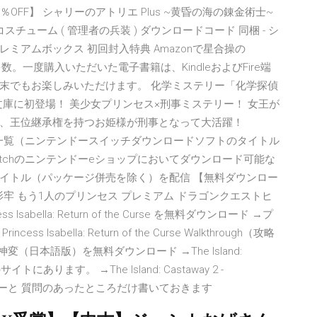
OFF】 シャリーのアトリエ Plus ~黄昏の海の錬金術士~
ューム ( 管理者の兵装 ) ダウンロードコード 同梱 - シ
プレミアムボックス 初回封入特典 Amazonで星合操の
が多数。一度購入いただいた電子書籍は、KindleおよびFire端
末でもお楽しみいただけます。 化学ミステリー「化学探偵
文庫に初登場！ 美少女プリンセス×刑事ミステリー！ 女王が
、王位継承権を持つお姫様が刑事となって大活躍！
タイトル一覧（ニンテンドースイッチダウンロードソフトのタイトル
Switchのニンテンドーeショップにおいてダウンロード可能な
イトル（パッケージ併売を除く）を配信 【無料ダウンロー
ゲーム紹介 影牢 もう1人のプリンセス プレミアム ドラゴンクエストヒ
 Isabella: Return of the Curse を無料ダウンロード →プ
abella: Return of the Curse Walkthrough（攻略
変（日本語版）を無料ダウンロード →The Island:
にあります。 →The Island: Castaway 2 -
ロフィーと 質問のあったところだけ書いておきます