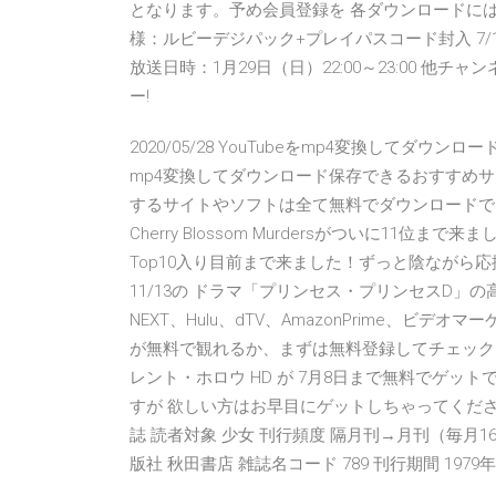
となります。予め会員登録を 各ダウンロードには「a
様：ルビーデジパック+プレイパスコード封入 7/1
放送日時：1月29日（日）22:00～23:00 他チャ
ー!
2020/05/28 YouTubeをmp4変換してダウ
mp4変換してダウンロード保存できるおすすめ
するサイトやソフトは全て無料でダウンロードできるものだ
Cherry Blossom Murdersがついに1
Top10入り目前まで来ました！ずっと陰ながら
11/13の ドラマ「プリンセス・プリンセスD」
NEXT、Hulu、dTV、AmazonPrime、
が無料で観れるか、まずは無料登録してチェックし
レント・ホロウ HD が 7月8日まで無料でゲッ
すが 欲しい方はお早目にゲットしちゃってくださいね 
誌 読者対象 少女 刊行頻度 隔月刊→月刊（毎月16
版社 秋田書店 雑誌名コード 789 刊行期間 1979年 4月