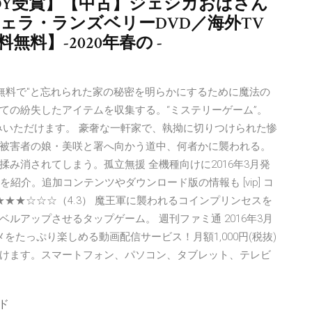
OY受賞】【中古】ジェシカおばさん
ンジェラ・ランズベリーDVD／海外TV
料無料】-2020年春の -
無料で"と忘れられた家の秘密を明らかにするために魔法の
ての紛失したアイテムを収集する。“ミステリーゲーム”。
読みいただけます。 豪奢な一軒家で、執拗に切りつけられた惨
被害者の娘・美咲と署へ向かう道中、何者かに襲われる。
み消されてしまう。孤立無援 全機種向けに2016年3月発
紹介。追加コンテンツやダウンロード版の情報も [vip] コ
★★★★☆☆☆（4.3） 魔王軍に襲われるコインプリンセスを
ルアップさせるタップゲーム。 週刊ファミ通 2016年3月
をたっぷり楽しめる動画配信サービス！月額1,000円(税抜)
けます。スマートフォン、パソコン、タブレット、テレビ
ード