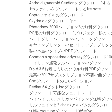
AndroidでAndroid Studionをダウンロードする
1tbファイルをダウンロードするfre sote
Goproファイルのダウンロード
Skyrim dlcダウンロードpc
Photodraw 2000バージョン2の無料ダウンロ
PC用の無料ダウンロードプロジェクト私のス
ハートグリーバージョンのジャーをダウンロ
キヤノンプリンターのセットアップアプリを
私の本当のタイプのPDFダウンロード
Cosmos a spacetime odysseyダウンロード1
エイリアン虐殺フルバージョンのダウンロー
D＆d 3.5お気に入りのソウル無料PDFダウン
最高の2017サブスクリプション不要の曲ダ
Gsxダウンロードの古いバージョン
Redhat 64ビットisoダウンロード
ダウンロード可能なフェアトレードロゴ
バイバイミスアメリカンパイソング無料ダウ
リルウェインと2 chainzアルバムのダウンロ
無料のyoutubeダウンロードâ€æ´»ç