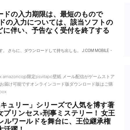
ードの入力期限は、最短のもので
録コードの入力については、該当ソフトの
どに伴い、予告なく受付を終了する
さらに、ダウンロードして持ち出しも。 J:COM MOBILE・
box amazoncojp限定psvitapc壁紙 メール配信がゲームストア
お届け可能ですオンラインコード版ダウンロード版はご購
box
r.キュリー」シリーズで人気を博す著
女プリンセス×刑事ミステリー！ 女王
レルワールドを舞台に、王位継承権
大活躍！