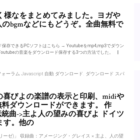
く様なをまとめてみました。ヨガや
入のbgmなどにもどうぞ。全曲無料で
存できるPCソフトはこちら → Youtubeをmp4,mp3でダウン
、Youtubeの音楽をダウンロード保存する3つの方法でした。
ーラム Javascript 自動 ダウンロード. ダウンロード スパ
の喜びよの楽譜の表示と印刷、midiや
ルの無料ダウンロードができます。 作
の伝統曲->主よ人の望みの喜びよ ドイツ
ます。他の
リーゼ)」 収録曲：アメージング・グレイス × 主よ、人の望