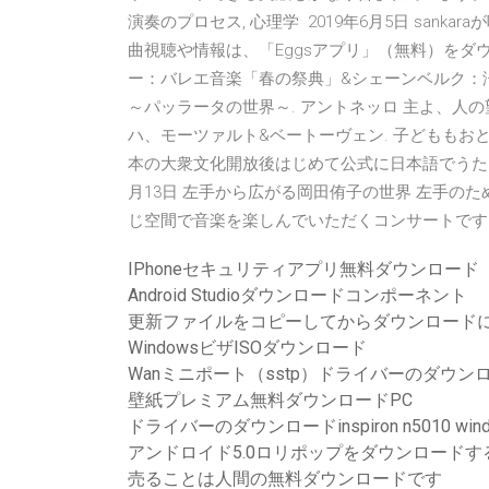
演奏のプロセス, 心理学 2019年6月5日 san
曲視聴や情報は、「Eggsアプリ」（無料）をダ
ー：バレエ音楽「春の祭典」&シェーンベルク：浄
～パッラータの世界～. アントネッロ 主よ、人
ハ、モーツァルト&ベートーヴェン. 子どももお
本の大衆文化開放後はじめて公式に日本語でうたい
月13日 左手から広がる岡田侑子の世界 左手の
じ空間で音楽を楽しんでいただくコンサートです
IPhoneセキュリティアプリ無料ダウンロード
Android Studioダウンロードコンポーネント
更新ファイルをコピーしてからダウンロード
WindowsビザISOダウンロード
Wanミニポート（sstp）ドライバーのダウン
壁紙プレミアム無料ダウンロードPC
ドライバーのダウンロードinspiron n5010 window
アンドロイド5.0ロリポップをダウンロードす
売ることは人間の無料ダウンロードです