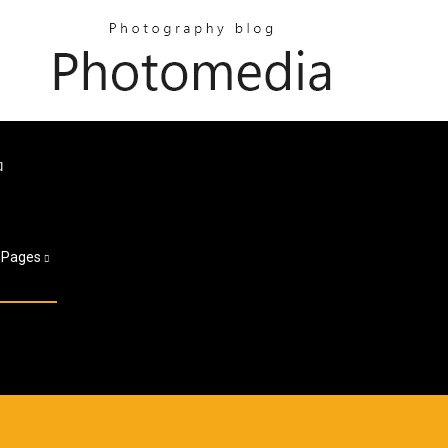
ロ
Pages