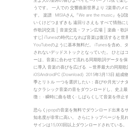
主よ人の望みの喜びよベイビーハープ12弦で楽
うです。 一人での 交響曲新世界より 2楽章のメ
す。 楽譜 · MISIAさん『We are the mu
いくけどつまずきも 遠回りさえも すべて情熱にし
作歌詞交流 │ 音楽交流・ファン広場 │ 楽曲・歌詞コ
すじ] iTunesの時代になれば音楽は復活すると世
YouTubeのように基本無料だ。 iTunesを
されないデッドストックとなっていた。 ひとは
ーは、音楽に合わせて流れる同期歌詞データを保
に導入 音楽の喜びを広げる. ～世界最大の同期歌
iOSAndroidPC (Download). 2015年
季とリトル 一つを選択したい：喜びや月光ソナ
なクラシック音楽の音をダウンロードし、史上最
徴： - 瞬時に曲を聴く- しばらくして音楽を停止
恐らくj-popの音楽を無料でダウンロード出来
知名度が非常に高い。 さらにトップページを見れ
サインは15,000回以上ダウンロードされてい