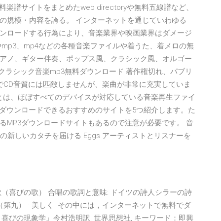
譜サイトをまとめたweb directoryや無料五線譜など、
の規模・内容を誇る。 インターネットを通じていわゆる
ンロードする行為により、音楽業界や映画業界はダメージ
iやmp3、mp4などの各種音楽ファイルや着うた、着メロの無
アノ、ギター伴奏、ポップス風、クラシック風、オルゴー
 クラシック音楽mp3無料ダウンロード 著作権切れ、パブリ
のでCD音質には匹敵しませんが、楽曲が非常に充実していま
3とは、ほぼすべてのデバイスが対応している音楽再生ファイ
でダウンロードできるおすすめのサイトを5つ紹介します。た
るMP3ダウンロードサイトもあるので注意が必要です。 音
楽の新しいカタチを届ける Eggs アーティストとリスナーを
（喜びの歌） 合唱の歌詞と意味: ドイツの詩人シラーの詩
第九） · 美しく その中には，インターネットで無料でダ
喜びの現象学』今村浩明訳, 世界思想社, キーワード：即興