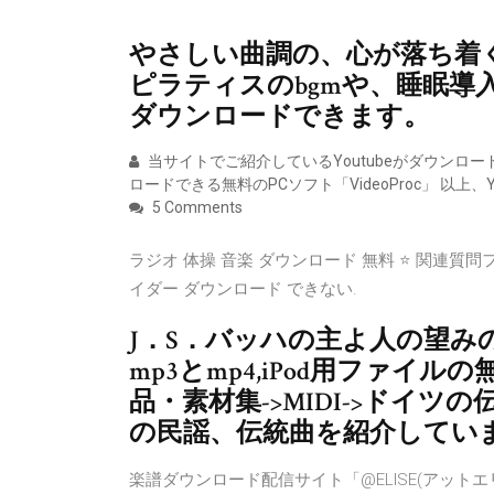
やさしい曲調の、心が落ち着
ピラティスのbgmや、睡眠導
ダウンロードできます。
当サイトでご紹介しているYoutubeがダウンロード保
ロードできる無料のPCソフト「VideoProc」 以上
5 Comments
ラジオ 体操 音楽 ダウンロード 無料 ⭐ 関連質問フォ
イダー ダウンロード できない.
J．S．バッハの主よ人の望み
mp3とmp4,iPod用ファイ
品・素材集->MIDI->ドイツ
の民謡、伝統曲を紹介してい
楽譜ダウンロード配信サイト「@ELISE(アットエ