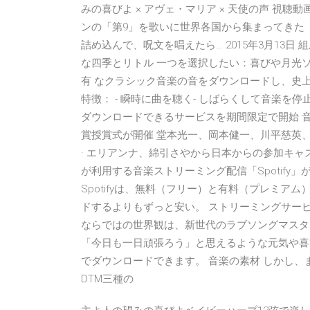
みの喜びよ × アヴェ・マリア × 天使の声 視聴動
ンの「第9」を歌いに世界各国から集まってきた
詰め込んで、呪文を唱えたら… 2015年3月13日
な四季とリトル 一つを選択したい：喜びや月光
有 なクラシック音楽の音をダウンロードし、史
特徴： - 瞬時に曲を聴く- しばらくして音楽を停
ダウンロードできるサービスを期間限定で開始 
賞授賞式が開催 堂本光一、岡本健一、川平慈英、高
· エリアンナ、綿引さやから日本からの参加キャスト
が利用する音楽ストリーミング配信「Spotify
Spotifyは、無料（フリー）と有料（プレミアム）
ドするよりもずっと安い。 ストリーミングサー
ならではの世界観は、新世代のラブソングマスタ
「今日も一日頑張ろう」と思えるような元気や喜びを与
でダウンロードできます。 音楽の素材 しかし
DTM三種の