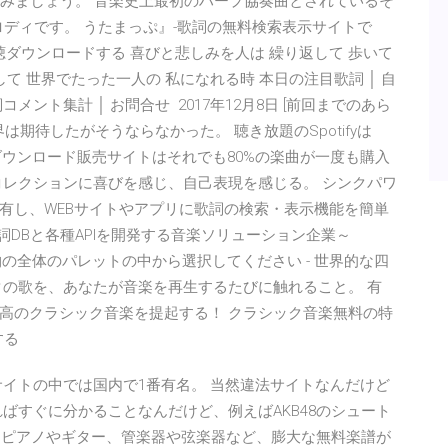
しみましょう。 音楽史上最初のハープ協奏曲とされているそ
ロディです。 うたまっぷ』-歌詞の無料検索表示サイトで
sic』を試聴ダウンロードする 喜びと悲しみを人は 繰り返して 歩いて
て 世界でたった一人の 私になれる時 本日の注目歌詞 │ 自
メント集計 │ お問合せ 2017年12月8日 [前回までのあら
界は期待したがそうならなかった。 聴き放題のSpotifyは
含め、ダウンロード販売サイトはそれでも80%の楽曲が一度も購入
コレクションに喜びを感じ、自己表現を感じる。 シンクパワ
有し、WEBサイトやアプリに歌詞の検索・表示機能を簡単
詞DBと各種APIを開発する音楽ソリューション企業～
3月13日 組成物の全体のパレットの中から選択してください - 世界的な四
タの歌を、あなたが音楽を再生するたびに触れること。 有
高のクラシック音楽を提起する！ クラシック音楽無料の特
する
るサイトの中では国内で1番有名。 当然違法サイトなんだけど
ばすぐに分かることなんだけど、例えばAKB48のシュート
る。 ピアノやギター、管楽器や弦楽器など、膨大な無料楽譜が