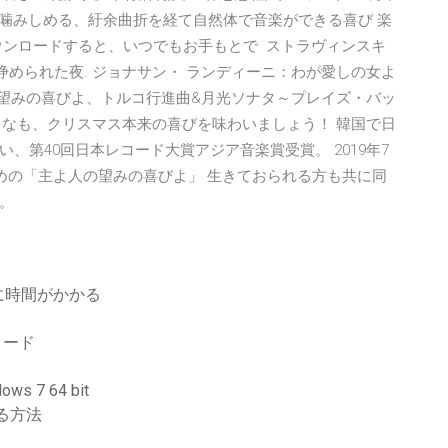
karaが噛みしめる、紆余曲折を経て自然体で音楽ができる喜び 楽
ウンロードすると、いつでもお手もとで ストラヴィンスキ
められた夜. ジョナサン・ ランディーニ：わが愛しの女よ
の望みの喜びよ、トルコ行進曲&月光ソナタ～プレイズ・バッ
となも、クリスマス本来の喜びを味わいましょう！ 韓国で日
、第40回日本レコード大賞アジア音楽賞受賞。 2019年7
ための「主よ人の望みの喜びよ」 生きておられる方も共に同
。
に時間がかかる
ロード
s 7 64 bit
る方法