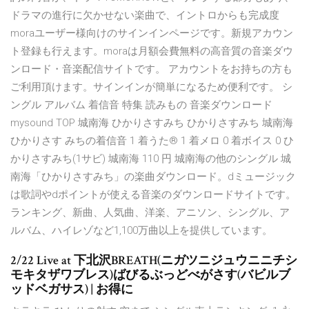
ドラマの進行に欠かせない楽曲で、イントロからも完成度
moraユーザー様向けのサインインページです。新規アカウン
ト登録も行えます。moraは月額会費無料の高音質の音楽ダウ
ンロード・音楽配信サイトです。 アカウントをお持ちの方も
ご利用頂けます。サインインが簡単になるため便利です。 シ
ングル アルバム 着信音 特集 読みもの 音楽ダウンロード
mysound TOP 城南海 ひかりさすみち ひかりさすみち 城南海
ひかりさす みちの着信音 1 着うた® 1 着メロ 0 着ボイス 0 ひ
かりさすみち(1サビ) 城南海 110 円 城南海の他のシングル 城
南海「ひかりさすみち」の楽曲ダウンロード。dミュージック
は歌詞やdポイントが使える音楽のダウンロードサイトです。
ランキング、新曲、人気曲、洋楽、アニソン、シングル、ア
ルバム、ハイレゾなど1,100万曲以上を提供しています。
2/22 Live at 下北沢BREATH(ニガツニジュウニニチシ
モキタザワブレス)ばびるぶっどべがさす(バビルブ
ッドベガサス) | お得に