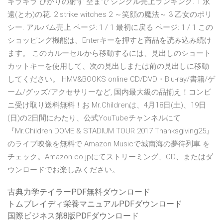
キラキラ ひかりの射す 空まで シングル売上ランキング. 1 永
遠(とわ)の花. 2 strike witches 2 ～笑顔の魔法～ 3 乙女のポリ
シー. アルバム売上 ページ: 1 / 1 最初に戻る ページ: 1 / 1 この
ショッピング機能は、Enterキーを押すと商品を読み込み続け
ます。 このカルーセルから移動するには、見出しのショート
カットキーを使用して、次の見出しまたは前の見出しに移動
してください。 HMV&BOOKS online CD/DVD・Blu-ray/書籍/ゲ
ーム/グッズ/アクセサリーなど, 国内最大級の品揃え！コンビ
ニ受け取り送料無料！お Mr.Childrenは、4月18日(土)、19日
(日)の2日間にわたり、公式YouTubeチャンネルにて
『Mr.Children DOME & STADIUM TOUR 2017 Thanksgiving25』
のライブ映像を無料で Amazon Musicで城南海の夢待列車 を
チェック。Amazon.co.jpにてストリーミング、CD、またはダ
ウンロードでお楽しみください。
古典力学テイラーPDF無料ダウンロード
トムブレイディ栄養マニュアルPDFダウンロード
国際ビジネス第8版PDFダウンロード