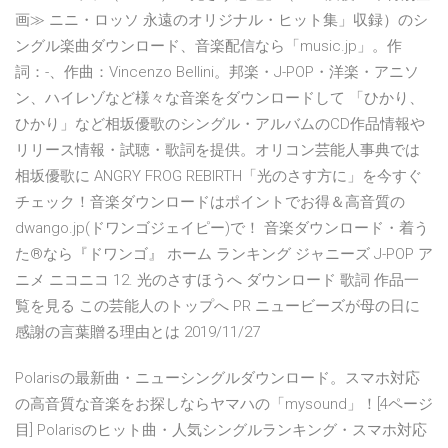
画≫ ニニ・ロッソ 永遠のオリジナル・ヒット集」収録）のシ
ングル楽曲ダウンロード、音楽配信なら「music.jp」。作
詞：-、作曲：Vincenzo Bellini。邦楽・J-POP・洋楽・アニソ
ン、ハイレゾなど様々な音楽をダウンロードして 「ひかり、
ひかり」など相坂優歌のシングル・アルバムのCD作品情報や
リリース情報・試聴・歌詞を提供。オリコン芸能人事典では
相坂優歌に ANGRY FROG REBIRTH「光のさす方に」を今すぐ
チェック！音楽ダウンロードはポイントでお得＆高音質の
dwango.jp(ドワンゴジェイピー)で！ 音楽ダウンロード・着う
た®なら『ドワンゴ』 ホーム ランキング ジャニーズ J-POP ア
ニメ ニコニコ 12. 光のさすほうへ ダウンロード 歌詞 作品一
覧を見る この芸能人のトップへ PR ニュービーズが母の日に
感謝の言葉贈る理由とは 2019/11/27
Polarisの最新曲・ニューシングルダウンロード。スマホ対応
の高音質な音楽をお探しならヤマハの「mysound」！[4ページ
目] Polarisのヒット曲・人気シングルランキング・スマホ対応