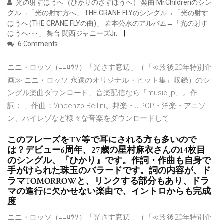
光の射すほうへ（ひかりのさすほうへ） 楽曲 Mr.Childrenのシン
グル→「光の射す方へ」 THE CRANE FLYのシングル→「光の射す
ほうへ (THE CRANE FLYの曲)」 岩本公水のアルバム→「光の射す
ほうへ･･･」 舞台 関西ジャニーズJr.
6 Comments
ニニ・ロッソ（ﾆﾆﾛﾂｿ）「光さす窓辺」（「≪没後20年特別企
画≫ ニニ・ロッソ 永遠のオリジナル・ヒット集」収録）のシ
ングル楽曲ダウンロード、音楽配信なら「music.jp」。作
詞：-、作曲：Vincenzo Bellini。邦楽・J-POP・洋楽・アニソ
ン、ハイレゾなど様々な音楽をダウンロードして
このフレーズをTV等で耳にされる方も多いので
は？デビュー6周年、27歳の星村麻衣さんの14枚目
のシングル、『ひかり』です。作詞・作曲も自身で
手がけられた珠玉のバラードです。詞の内容が、ド
ラマTOMORROWと、リンクする部分もあり、ドラ
マの進行に欠かせない楽曲で、イントロからも完成
度
ニニ・ロッソ（ﾆﾆﾛﾂｿ）「光さす窓辺」（「≪没後20年特別企