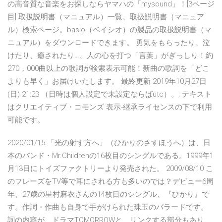
の高音質な音楽をお探しならヤマハの「mysound」！[3ページ
目] 取扱説明書（マニュアル）一覧、取扱説明書（マニュア
ル）検索ページ。basio（ベイシオ）の製品の取扱説明書（マ
ニュアル）をダウンロードできます。 勇気をもらったり、泣
けたり、癒されたり…、人の心を打つ「言葉」がぎっしり！約
270，000曲以上の歌詞が検索表示可能！新曲の歌詞を「どこ
よりも早く」お届けいたします。 最終更新 2019年10月27日
(日) 21:23 （日時は個人設定で未設定ならばutc）。; テキスト
はクリエイティブ・コモンズ 表示-継承ライセンスの下で利用
可能です。
2020/01/15 「光の射す方へ」（ひかりのさすほうへ）は、日
本のバンド・Mr.Childrenの16枚目のシングルである。1999年1
月13日にトイズファクトリーより発売された。 2009/08/10 こ
のフレーズをTV等で耳にされる方も多いのでは？デビュー6周
年、27歳の星村麻衣さんの14枚目のシングル、『ひかり』で
す。作詞・作曲も自身で手がけられた珠玉のバラードです。
詞の内容が、ドラマTOMORROWと、リンクする部分もあり、